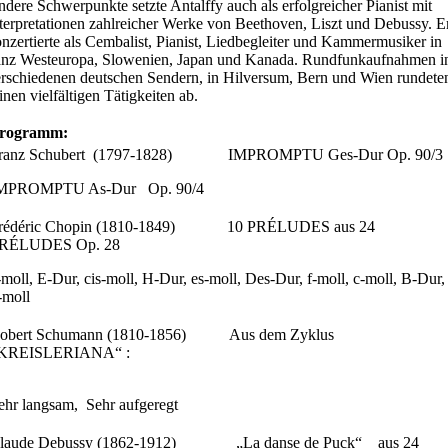
dere Schwerpunkte setzte Antalffy auch als erfolgreicher Pianist mit
terpretationen zahlreicher Werke von Beethoven, Liszt und Debussy. E
nzertierte als Cembalist, Pianist, Liedbegleiter und Kammermusiker in
anz Westeuropa, Slowenien, Japan und Kanada. Rundfunkaufnahmen i
rschiedenen deutschen Sendern, in Hilversum, Bern und Wien rundete
inen vielfältigen Tätigkeiten ab.
rogramm:
ranz Schubert (1797-1828) IMPROMPTU Ges-Dur Op. 90/3
MPROMPTU As-Dur Op. 90/4
rédéric Chopin (1810-1849) 10 PRÉLUDES aus 24
RÉLUDES Op. 28
-moll, E-Dur, cis-moll, H-Dur, es-moll, Des-Dur, f-moll, c-moll, B-Dur,
-moll
obert Schumann (1810-1856) Aus dem Zyklus
KREISLERIANA“ :
ehr langsam, Sehr aufgeregt
laude Debussy (1862-1912) „La danse de Puck“ aus 24