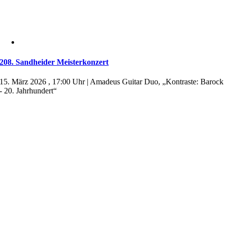
208. Sandheider Meisterkonzert
15. März 2026 , 17:00 Uhr | Amadeus Guitar Duo, „Kontraste: Barock
- 20. Jahrhundert“