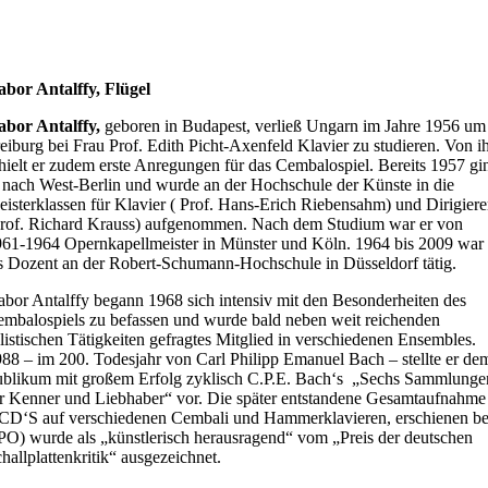
bor Antalffy, Flügel
abor Antalffy,
geboren in Budapest, verließ Ungarn im Jahre 1956 um
eiburg bei Frau Prof. Edith Picht-Axenfeld Klavier zu studieren. Von i
hielt er zudem erste Anregungen für das Cembalospiel. Bereits 1957 gi
 nach West-Berlin und wurde an der Hochschule der Künste in die
isterklassen für Klavier ( Prof. Hans-Erich Riebensahm) und Dirigier
rof. Richard Krauss) aufgenommen. Nach dem Studium war er von
61-1964 Opernkapellmeister in Münster und Köln. 1964 bis 2009 war
s Dozent an der Robert-Schumann-Hochschule in Düsseldorf tätig.
bor Antalffy begann 1968 sich intensiv mit den Besonderheiten des
mbalospiels zu befassen und wurde bald neben weit reichenden
listischen Tätigkeiten gefragtes Mitglied in verschiedenen Ensembles.
88 – im 200. Todesjahr von Carl Philipp Emanuel Bach – stellte er de
blikum mit großem Erfolg zyklisch C.P.E. Bach‘s „Sechs Sammlunge
r Kenner und Liebhaber“ vor. Die später entstandene Gesamtaufnahme
CD‘S auf verschiedenen Cembali und Hammerklavieren, erschienen be
O) wurde als „künstlerisch herausragend“ vom „Preis der deutschen
hallplattenkritik“ ausgezeichnet.