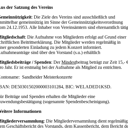
us der Satzung des Vereins
emeinnützigkeit
: Die Ziele des Vereins sind ausschließlich und
nmittelbar gemeinnützig im Sinne der Gemeinnützigkeitsverordnung
om 24.12.1953. Alle Inhaber von Vereinsämtern sind ehrenamtlich tätig
itgliedschaft
: Die Aufnahme von Mitgliedern erfolgt auf Grund einer
chriftlichen Beitrittserklärung. Die Mitglieder werden regelmäßig in
iner gesonderten Einladung zu jedem Konzert informiert.
ufnahmeanträge sind über den Vorstand (s.u.) erhältlich
itgliedsbeiträge / Spenden
: Der
Mindest
beitrag beträgt zur Zeit 15,- 
ro Jahr. Er ist erstmalig bei der Aufnahme als Mitglied zu entrichten.
ontoname: Sandheider Meisterkonzerte
BAN: DE50301502000003101284, BIC: WELADED1KSD.
ür Beiträge und Spenden erhalten die Mitglieder eine
uwendungsbestätigung (sogenannte Spendenbescheinigung).
eitere Informationen
itgliederversammlung
: Die Mitgliederversammlung dient regelmäßig
em Geschäftsbericht des Vorstands, dem Kassenbericht, dem Bericht d